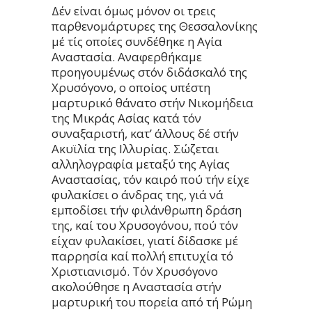
Δέν είναι όμως μόνον οι τρεις
παρθενομάρτυρες της Θεσσαλονίκης
μέ τίς οποίες συνδέθηκε η Αγία
Αναστασία. Αναφερθήκαμε
προηγουμένως στόν διδάσκαλό της
Χρυσόγονο, ο οποίος υπέστη
μαρτυρικό θάνατο στήν Νικομήδεια
της Μικράς Ασίας κατά τόν
συναξαριστή, κατ’ άλλους δέ στήν
Ακυϊλία της Ιλλυρίας. Σώζεται
αλληλογραφία μεταξύ της Αγίας
Αναστασίας, τόν καιρό πού τήν είχε
φυλακίσει ο άνδρας της, γιά νά
εμποδίσει τήν φιλάνθρωπη δράση
της, καί του Χρυσογόνου, πού τόν
είχαν φυλακίσει, γιατί δίδασκε μέ
παρρησία καί πολλή επιτυχία τό
Χριστιανισμό. Τόν Χρυσόγονο
ακολούθησε η Αναστασία στήν
μαρτυρική του πορεία από τή Ρώμη