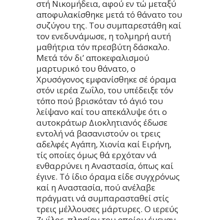
στή Νικομήδεια, αφού εν τώ μεταξύ
αποφυλακίσθηκε μετά τό θάνατο του
συζύγου της. Του συμπαρεστάθη καί
τον ενεδυνάμωσε, η τολμηρή αυτή
μαθήτρια τόν πρεσβύτη δάσκαλο.
Μετά τόν δι’ αποκεφαλισμού
μαρτυρικό του θάνατο, ο
Χρυσόγονος εμφανίσθηκε σέ όραμα
στόν ιερέα Ζωΐλο, του υπέδειξε τόν
τόπο πού βρισκόταν τό άγιό του
λείψανο καί του απεκάλυψε ότι ο
αυτοκράτωρ Διοκλητιανός έδωσε
εντολή νά βασανιστούν οι τρεις
αδελφές Αγάπη, Χιονία καί Ειρήνη,
τίς οποίες όμως θά ερχόταν νά
ενθαρρύνει η Αναστασία, όπως καί
έγινε. Τό ίδιο όραμα είδε συγχρόνως
καί η Αναστασία, πού ανέλαβε
πράγματι νά συμπαρασταθεί στίς
τρεις μέλλουσες μάρτυρες. Ο ιερεύς
Ζωΐλος, πλησίον του οποίου έμεναν