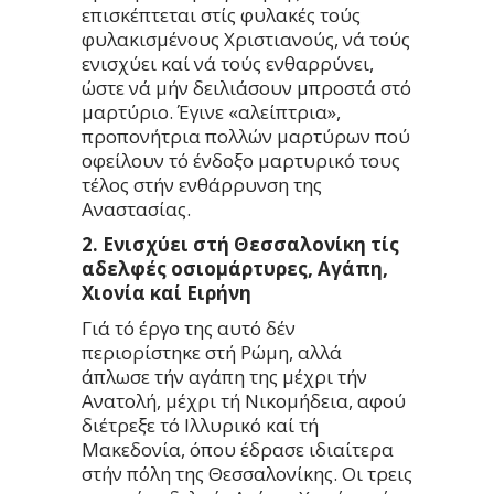
επισκέπτεται στίς φυλακές τούς
φυλακισμένους Χριστιανούς, νά τούς
ενισχύει καί νά τούς ενθαρρύνει,
ώστε νά μήν δειλιάσουν μπροστά στό
μαρτύριο. Έγινε «αλείπτρια»,
προπονήτρια πολλών μαρτύρων πού
οφείλουν τό ένδοξο μαρτυρικό τους
τέλος στήν ενθάρρυνση της
Αναστασίας.
2. Ενισχύει στή Θεσσαλονίκη τίς
αδελφές οσιομάρτυρες, Αγάπη,
Χιονία καί Ειρήνη
Γιά τό έργο της αυτό δέν
περιορίστηκε στή Ρώμη, αλλά
άπλωσε τήν αγάπη της μέχρι τήν
Ανατολή, μέχρι τή Νικομήδεια, αφού
διέτρεξε τό Ιλλυρικό καί τή
Μακεδονία, όπου έδρασε ιδιαίτερα
στήν πόλη της Θεσσαλονίκης. Οι τρεις