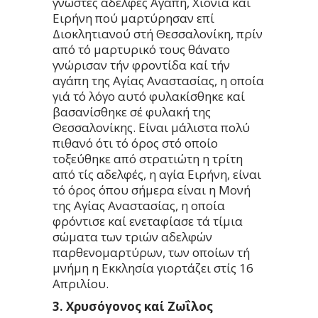
γνωστές αδελφές Αγάπη, Χιονία καί
Ειρήνη πού μαρτύρησαν επί
Διοκλητιανού στή Θεσσαλονίκη, πρίν
από τό μαρτυρικό τους θάνατο
γνώρισαν τήν φροντίδα καί τήν
αγάπη της Αγίας Αναστασίας, η οποία
γιά τό λόγο αυτό φυλακίσθηκε καί
βασανίσθηκε σέ φυλακή της
Θεσσαλονίκης. Είναι μάλιστα πολύ
πιθανό ότι τό όρος στό οποίο
τοξεύθηκε από στρατιώτη η τρίτη
από τίς αδελφές, η αγία Ειρήνη, είναι
τό όρος όπου σήμερα είναι η Μονή
της Αγίας Αναστασίας, η οποία
φρόντισε καί ενεταφίασε τά τίμια
σώματα των τριών αδελφών
παρθενομαρτύρων, των οποίων τή
μνήμη η Εκκλησία γιορτάζει στίς 16
Απριλίου.
3. Χρυσόγονος καί Ζωΐλος