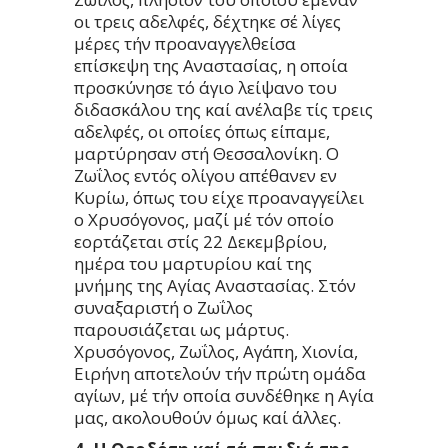
οι τρεις αδελφές, δέχτηκε σέ λίγες
μέρες τήν προαναγγελθείσα
επίσκεψη της Αναστασίας, η οποία
προσκύνησε τό άγιο λείψανο του
διδασκάλου της καί ανέλαβε τίς τρεις
αδελφές, οι οποίες όπως είπαμε,
μαρτύρησαν στή Θεσσαλονίκη. Ο
Ζωΐλος εντός ολίγου απέθανεν εν
Κυρίω, όπως του είχε προαναγγείλει
ο Χρυσόγονος, μαζί μέ τόν οποίο
εορτάζεται στίς 22 Δεκεμβρίου,
ημέρα του μαρτυρίου καί της
μνήμης της Αγίας Αναστασίας. Στόν
συναξαριστή ο Ζωΐλος
παρουσιάζεται ως μάρτυς.
Χρυσόγονος, Ζωΐλος, Αγάπη, Χιονία,
Ειρήνη αποτελούν τήν πρώτη ομάδα
αγίων, μέ τήν οποία συνδέθηκε η Αγία
μας, ακολουθούν όμως καί άλλες.