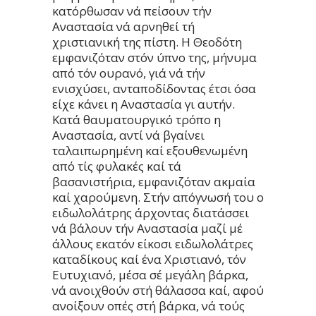
κατόρθωσαν νά πείσουν τήν
Αναστασία νά αρνηθεί τή
χριστιανική της πίστη. Η Θεοδότη
εμφανιζόταν στόν ύπνο της, μήνυμα
από τόν ουρανό, γιά νά τήν
ενισχύσει, ανταποδίδοντας έτσι όσα
είχε κάνει η Αναστασία γι αυτήν.
Κατά θαυματουργικό τρόπο η
Αναστασία, αντί νά βγαίνει
ταλαιπωρημένη καί εξουθενωμένη
από τίς φυλακές καί τά
βασανιστήρια, εμφανιζόταν ακμαία
καί χαρούμενη. Στήν απόγνωσή του ο
ειδωλολάτρης άρχοντας διατάσσει
νά βάλουν τήν Αναστασία μαζί μέ
άλλους εκατόν είκοσι ειδωλολάτρες
καταδίκους καί ένα Χριστιανό, τόν
Ευτυχιανό, μέσα σέ μεγάλη βάρκα,
νά ανοιχθούν στή θάλασσα καί, αφού
ανοίξουν οπές στή βάρκα, νά τούς