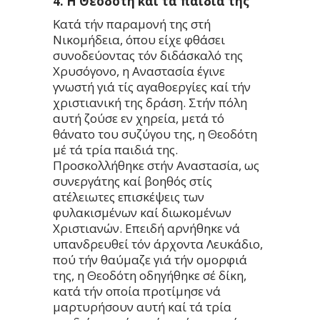
4. Η Θεοδότη καί τά παιδιά της
Κατά τήν παραμονή της στή
Νικομήδεια, όπου είχε φθάσει
συνοδεύοντας τόν διδάσκαλό της
Χρυσόγονο, η Αναστασία έγινε
γνωστή γιά τίς αγαθοεργίες καί τήν
χριστιανική της δράση. Στήν πόλη
αυτή ζούσε εν χηρεία, μετά τό
θάνατο του συζύγου της, η Θεοδότη
μέ τά τρία παιδιά της.
Προσκολλήθηκε στήν Αναστασία, ως
συνεργάτης καί βοηθός στίς
ατέλειωτες επισκέψεις των
φυλακισμένων καί διωκομένων
Χριστιανών. Επειδή αρνήθηκε νά
υπανδρευθεί τόν άρχοντα Λευκάδιο,
πού τήν θαύμαζε γιά τήν ομορφιά
της, η Θεοδότη οδηγήθηκε σέ δίκη,
κατά τήν οποία προτίμησε νά
μαρτυρήσουν αυτή καί τά τρία