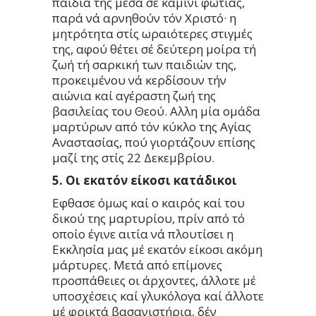
παιδιά της μέσα σέ καμίνι φωτιάς,
παρά νά αρνηθούν τόν Χριστό· η
μητρότητα στίς ωραιότερες στιγμές
της, αφού θέτει σέ δεύτερη μοίρα τή
ζωή τή σαρκική των παιδιών της,
προκειμένου νά κερδίσουν τήν
αιώνια καί αγέραστη ζωή της
βασιλείας του Θεού. Αλλη μία ομάδα
μαρτύρων από τόν κύκλο της Αγίας
Αναστασίας, πού γιορτάζουν επίσης
μαζί της στίς 22 Δεκεμβρίου.
5. Οι εκατόν είκοσι κατάδικοι
Εφθασε όμως καί ο καιρός καί του
δικού της μαρτυρίου, πρίν από τό
οποίο έγινε αιτία νά πλουτίσει η
Εκκλησία μας μέ εκατόν είκοσι ακόμη
μάρτυρες. Μετά από επίμονες
προσπάθειες οι άρχοντες, άλλοτε μέ
υποσχέσεις καί γλυκόλογα καί άλλοτε
μέ φρικτά βασανιστήρια, δέν