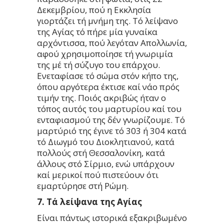
Δεκεμβρίου, πού η Εκκλησία
γιορτάζει τή μνήμη της. Τό λείψανο
της Αγίας τό πήρε μία γυναίκα
αρχόντισσα, πού λεγόταν Απολλωνία,
αφού χρησιμοποίησε τή γνωριμία
της μέ τή σύζυγο του επάρχου.
Ενεταφίασε τό σώμα στόν κήπο της,
όπου αργότερα έκτισε καί νάο πρός
τιμήν της. Ποιός ακριβώς ήταν ο
τόπος αυτός του μαρτυρίου καί του
ενταφιασμού της δέν γνωρίζουμε. Τό
μαρτύριό της έγινε τό 303 ή 304 κατά
τό Διωγμό του Διοκλητιανού, κατά
πολλούς στή Θεσσαλονίκη, κατά
άλλους στό Σίρμιο, ενώ υπάρχουν
καί μερικοί πού πιστεύουν ότι
εμαρτύρησε στή Ρώμη.
7. Τά λείψανα της Αγίας
Είναι πάντως ιστορικά εξακριβωμένο