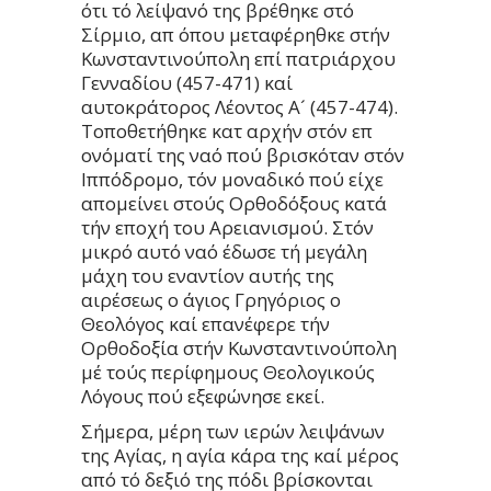
ότι τό λείψανό της βρέθηκε στό
Σίρμιο, απ όπου μεταφέρηθκε στήν
Κωνσταντινούπολη επί πατριάρχου
Γενναδίου (457-471) καί
αυτοκράτορος Λέοντος Α´ (457-474).
Τοποθετήθηκε κατ αρχήν στόν επ
ονόματί της ναό πού βρισκόταν στόν
Ιππόδρομο, τόν μοναδικό πού είχε
απομείνει στούς Ορθοδόξους κατά
τήν εποχή του Αρειανισμού. Στόν
μικρό αυτό ναό έδωσε τή μεγάλη
μάχη του εναντίον αυτής της
αιρέσεως ο άγιος Γρηγόριος ο
Θεολόγος καί επανέφερε τήν
Ορθοδοξία στήν Κωνσταντινούπολη
μέ τούς περίφημους Θεολογικούς
Λόγους πού εξεφώνησε εκεί.
Σήμερα, μέρη των ιερών λειψάνων
της Αγίας, η αγία κάρα της καί μέρος
από τό δεξιό της πόδι βρίσκονται