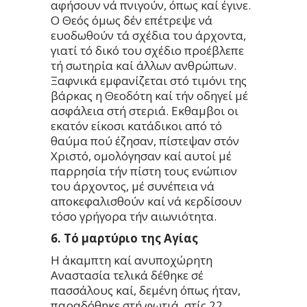
αφήσουν νά πνιγούν, όπως καί έγινε.
Ο Θεός όμως δέν επέτρεψε νά
ευοδωθούν τά σχέδια του άρχοντα,
γιατί τό δικό του σχέδιο προέβλεπε
τή σωτηρία καί άλλων ανθρώπων.
Ξαφνικά εμφανίζεται στό τιμόνι της
βάρκας η Θεοδότη καί τήν οδηγεί μέ
ασφάλεια στή στεριά. Εκθαμβοι οι
εκατόν είκοσι κατάδικοι από τό
θαύμα πού έζησαν, πίστεψαν στόν
Χριστό, ομολόγησαν καί αυτοί μέ
παρρησία τήν πίστη τους ενώπιον
του άρχοντος, μέ συνέπεια νά
αποκεφαλισθούν καί νά κερδίσουν
τόσο γρήγορα τήν αιωνιότητα.
6. Τό μαρτύριο της Αγίας
Η άκαμπτη καί ανυποχώρητη
Αναστασία τελικά δέθηκε σέ
πασσάλους καί, δεμένη όπως ήταν,
παραδόθηκε στή φωτιά, στίς 22