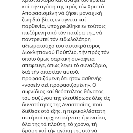
καί τήν αγάπη της πρός τόν Χριστό.
Αποφασισμένη νά ζήσει μοναχική
ζωή διά βίου, εν αγνεία καί
παρθενία, υποχρεώθηκε εν τούτοις
πιεζόμενη από τόν πατέρα της, νά
παντρευτεί τόν ειδωλολάτρη
αξιωματούχο του αυτοκράτορος
Διοκλητιανού Πούπλιο, τήν πρός τόν
οποίο όμως σαρκική συνάφεια
απέφευγε, όπως λέγει τό συναξάριο,
διά τήν απιστίαν αυτού,
προφασιζόμενη ότι ήταν ασθενής·
«νοσείν αεί προφασιζομένη». Ο
αιφνίδιος καί θεόσταλτος θάνατος
του συζύγου της ελευθέρωσε όλες τίς
δυνατότητες της Αναστασίας, πού
διέθεσε στό εξής, η περικαλλέστατη
αυτή καί αρχοντική νεαρή γυναίκα,
όλα της τά πλούτη, τό χρόνο, τή
δράση καί τήν αγάπη της στό νά