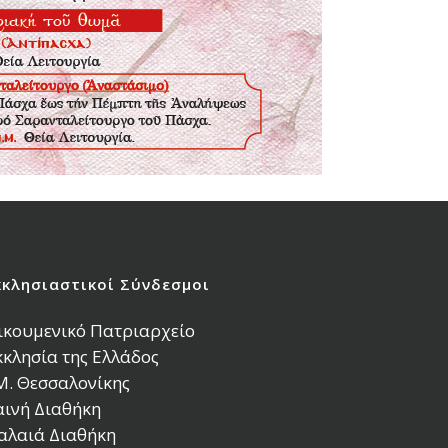
κκλησιαστικοί Σύνδεσμοι
ικουμενικό Πατριαρχείο
κκλησία της Ελλάδος
.Μ. Θεσσαλονίκης
αινή Διαθήκη
αλαιά Διαθήκη