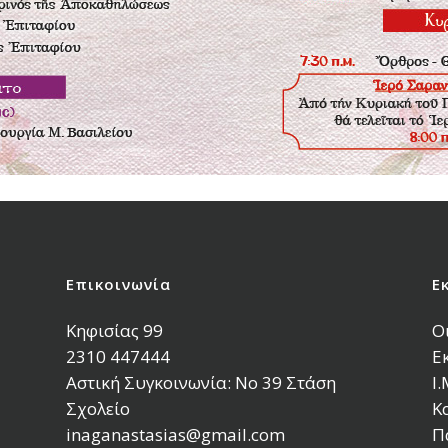
Επικοινωνία
Ε
Κηφισίας 99
Ο
2310 447444
Ε
Αστική Συγκοινωνία: Νο 39 Στάση
Ι
Σχολείο
Κ
inaganastasias@gmail.com
Π