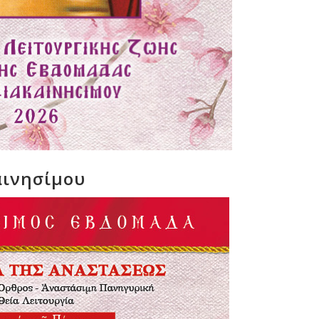
αινησίμου